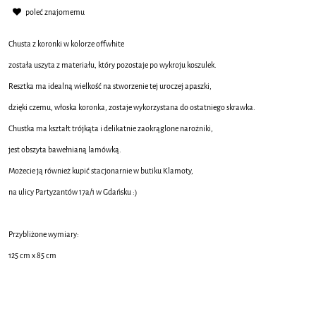
poleć znajomemu
Chusta z koronki w kolorze offwhite
została uszyta z materiału, który pozostaje po wykroju koszulek.
Resztka ma idealną wielkość na stworzenie tej uroczej apaszki,
dzięki czemu, włoska koronka, zostaje wykorzystana do ostatniego skrawka.
Chustka ma kształt trójkąta i delikatnie zaokrąglone narożniki,
jest obszyta bawełnianą lamówką.
Możecie ją również kupić stacjonarnie w butiku Klamoty,
na ulicy Partyzantów 17a/1 w Gdańsku :)
Przybliżone wymiary:
125 cm x 85 cm